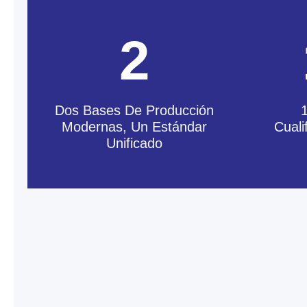
2
24
Si
24 Años De Enfoque,
Dos Bases De Producción
Arrogancia De Precisión
P
Modernas, Un Estándar
Cuali
C
Para conocer APW
Unificado