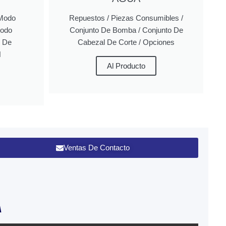
 Modo
Repuestos / Piezas Consumibles /
Modo
Conjunto De Bomba / Conjunto De
o De
Cabezal De Corte / Opciones
H
Al Producto
Ventas De Contacto
A