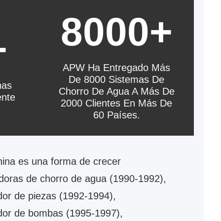
8000+
8000+
+
APW Ha Entregado Más
APW Ha Entregado Más
De 8000 Sistemas De
De 8000 Sistemas De
nas
Chorro De Agua A Más De
Chorro De Agua A Más De
2000 Clientes En Más De
ente
60 Países.
2000 Clientes En Más De
60 Países.
hina es una forma de crecer
adoras de chorro de agua (1990-1992),
dor de piezas (1992-1994),
dor de bombas (1995-1997),