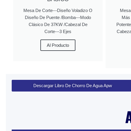
Mesa De Corte---Diseño Voladizo O
Mesa 
Diseño De Puente /Bomba---Modo
Más 
Clásico De 37KW /Cabezal De
Potente
Corte---3 Ejes
Cabezal
Al Producto
Descargar Libro De Chorro De Agua Apw