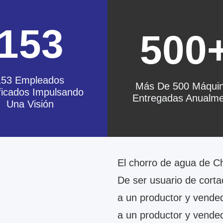
153
16
500
500+
ga Un Flujo De Trabajo
Más De 500 Máquinas
Estandarizado De 16
153 Empleados
Entregadas Anualmente
asos Para Garantizar
Más De 500 Máqui
Que Cada Máquina
ficados Impulsando
Entregadas Anualm
umpla Con Las Altas
contactos
Una Visión
Expectativas
El chorro de agua de C
De ser usuario de cort
a un productor y vende
a un productor y vende